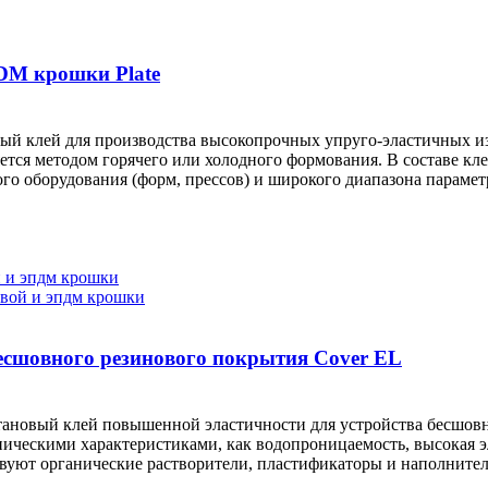
PDM крошки Plate
й клей для производства высокопрочных упруго-эластичных и
ется методом горячего или холодного формования. В составе кл
го оборудования (форм, прессов) и широкого диапазона парамет
есшовного резинового покрытия Cover EL
ановый клей повышенной эластичности для устройства бесшов
ническими характеристиками, как водопроницаемость, высокая э
ствуют органические растворители, пластификаторы и наполнител