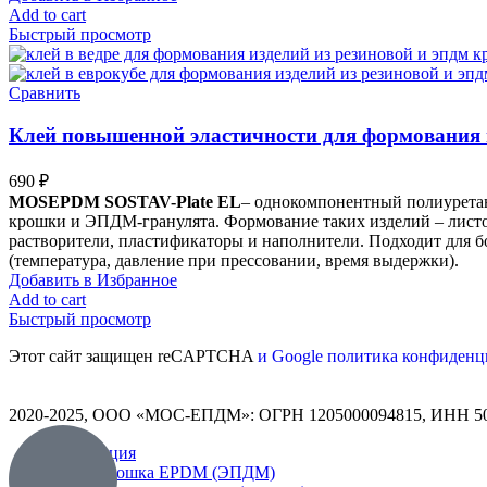
Add to cart
Быстрый просмотр
Сравнить
Клей повышенной эластичности для формования 
690
₽
MOSEPDM SOSTAV-Plate EL
– однокомпонентный полиуретан
крошки и ЭПДМ-гранулята. Формование таких изделий – листов
растворители, пластификаторы и наполнители. Подходит для б
(температура, давление при прессовании, время выдержки).
Добавить в Избранное
Add to cart
Быстрый просмотр
Этот сайт защищен reCAPTCHA
и Google политика конфиденц
2020-2025, ООО «МОС-ЕПДМ»: ОГРН 1205000094815, ИНН 5
Продукция
Крошка EPDM (ЭПДМ)