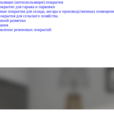
льзящие (антискользящие) покрытия
окрытие для гаража и парковки
ые покрытия для склада, ангара и производственных помещен
окрытия для сельского хозяйства
вной разметки
вания
овление резиновых покрытий