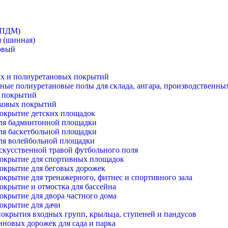
ЭПДМ)
 (шинная)
овый
ых и полиуретановых покрытий
ые полиуретановые полы для склада, ангара, производственны
 покрытий
ковых покрытий
покрытие детских площадок
ля бадминтонной площадки
ля баскетбольной площадки
ля волейбольной площадки
скусственной травой футбольного поля
покрытие для спортивных площадок
окрытие для беговых дорожек
окрытие для тренажерного, фитнес и спортивного зала
окрытие и отмостка для бассейна
окрытие для двора частного дома
окрытие для дачи
окрытия входных групп, крыльца, ступеней и пандусов
иновых дорожек для сада и парка