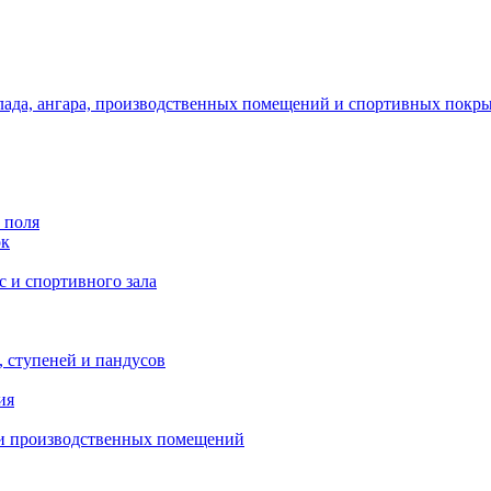
ада, ангара, производственных помещений и спортивных покр
 поля
ок
с и спортивного зала
 ступеней и пандусов
ия
 и производственных помещений