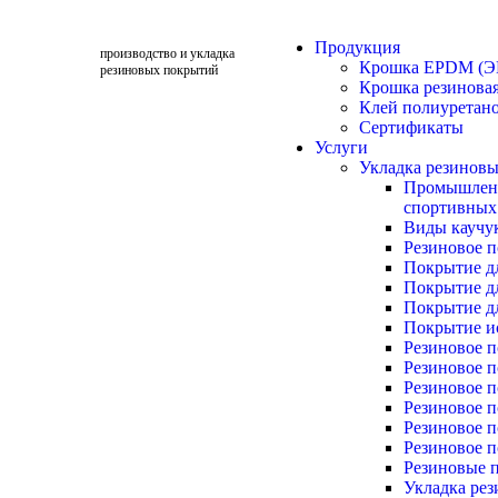
Продукция
производство и укладка
Крошка EPDM (
резиновых покрытий
Крошка резиновая
Клей полиуретан
Сертификаты
Услуги
Укладка резинов
Промышленн
спортивных
Виды каучу
Резиновое 
Покрытие д
Покрытие д
Покрытие д
Покрытие и
Резиновое 
Резиновое п
Резиновое п
Резиновое п
Резиновое п
Резиновое п
Резиновые п
Укладка рез