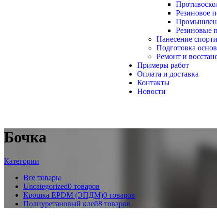
Противоско
Резиновое п
Промышленн
Резиновые п
Нанесение спорти
Подготовка осно
Ремонт и восстан
Примеры работ
Оплата и доставка
Контакты
Новости
Бочка
Категории
Все
товары
Uncategorized
0 товаров
Крошка EPDM (ЭПДМ)
0 товаров
Полиуретановый клей
8 товаров