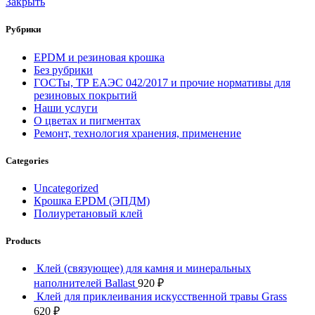
Закрыть
Рубрики
EPDM и резиновая крошка
Без рубрики
ГОСТы, ТР ЕАЭС 042/2017 и прочие нормативы для
резиновых покрытий
Наши услуги
О цветах и пигментах
Ремонт, технология хранения, применение
Categories
Uncategorized
Крошка EPDM (ЭПДМ)
Полиуретановый клей
Products
Клей (связующее) для камня и минеральных
наполнителей Ballast
920
₽
Клей для приклеивания искусственной травы Grass
620
₽