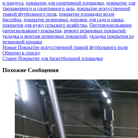
и пандуса
,
покрытие для спортивной площадки
,
покрытие для
тренажерного и спортивного зала
,
покрытие искусственной
травой футбольного поля
,
покрытие площадки возле
бассейна
,
покрытие резиновых дорожек для сада и парка
,
покрытия для нужд сельского хозяйства
,
Противоскользящие
(антискользящие) покрытия
,
ремонт резиновых покрытий
,
укладка и монтаж резиновых покрытий
,
укладка покрытия из
резиновой крошки
Новые
Покрытие искусственной травой футбольного поля
Обратно к списку
Старее
Покрытие для баскетбольной площадки
Похожие Сообщения