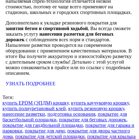
напыляемая спрей-технология отличается низкой
стоимостью, поэтому ее чаще всего применяют на
стадионах, школьных и городских спортивных площадках.
Дополнительно к укладке резинового покрытия для
занятия бегом и спортивной ходьбой
, Вы всегда сможете
заказать услугу
нанесения разметки для беговых
дорожек
с соблюдением всех норм и стандартов.
Напыление разметки проводится на современном
оборудовании с применением качественных материалов. В
итоге Вы получите аккуратную и износостойкую разметку
с длительным сроком службы! Детально с этой услугой
можно ознакомиться в прайсе или по ссылке с подробным
описанием.
УЗНАТЬ ПОДРОБНЕЕ
Теги:
купить EPDM (ЭПДМ) крошку
,
купить каучуковую крошку
,
купить полиуретановый клей
,
купить резиновую крошку
,
нанесение разметки
,
подготовка основания
,
покрытие для
баскетбольной площадки
,
покрытие для беговых дорожек
,
покрытие для гандбольной площадки
,
покрытие для гаража и
парковки
,
покрытие для дачи
,
покрытие для двора частного
дома
,
покрытие для детской площадки
,
покрытие для крыльца