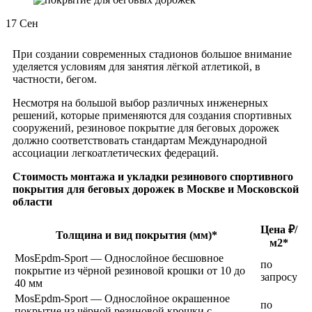
17
Сен
При создании современных стадионов большое внимание
уделяется условиям для занятия лёгкой атлетикой, в
частности, бегом.
Несмотря на большой выбор различных инженерных
решений, которые применяются для создания спортивных
сооружений, резиновое покрытие для беговых дорожек
должно соответствовать стандартам Международной
ассоциации легкоатлетических федераций.
Стоимость монтажа и укладки резинового спортивного
покрытия для беговых дорожек в Москве и Московской
области
Цена ₽/
Толщина и вид покрытия (мм)*
м2*
MosEpdm-Sport — Однослойное бесшовное
по
покрытие из чёрной резиновой крошки от 10 до
запросу
40 мм
MosEpdm-Sport — Однослойное окрашенное
по
покрытие из чёрной резиновой крошки с