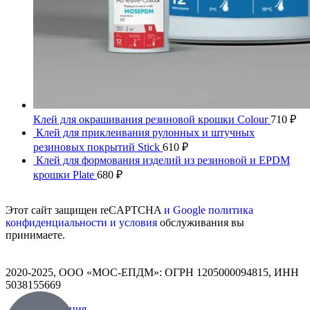
Клей для окрашивания резиновой крошки Colour
710
₽
Клей для приклеивания рулонных и штучных
резиновых покрытий Stick
610
₽
Клей для формования изделий из резиновой и EPDM
крошки Plate
680
₽
Этот сайт защищен reCAPTCHA
и Google политика
конфиденциальности и условия
обслуживания вы
принимаете.
2020-2025, ООО «МОС-ЕПДМ»: ОГРН 1205000094815, ИНН
5038155669
Продукция