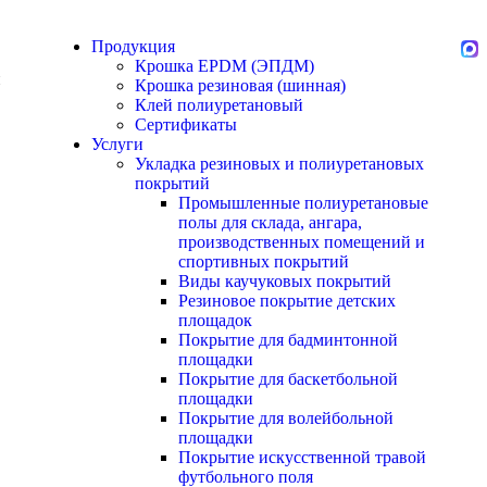
Продукция
Крошка EPDM (ЭПДМ)
й
Крошка резиновая (шинная)
Клей полиуретановый
Сертификаты
Услуги
Укладка резиновых и полиуретановых
покрытий
Промышленные полиуретановые
полы для склада, ангара,
производственных помещений и
спортивных покрытий
Виды каучуковых покрытий
Резиновое покрытие детских
площадок
Покрытие для бадминтонной
площадки
Покрытие для баскетбольной
площадки
Покрытие для волейбольной
площадки
Покрытие искусственной травой
футбольного поля