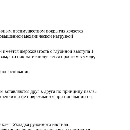
новным преимуществом покрытия является
 повышенной механической нагрузкой
й имеется шероховатость с глубиной выступа 1
зом, что покрытие получается простым в уходе,
ьное основание.
ы вставляются друг в друга по принципу пазла.
 крепким и не повреждается при попадании на
 клея. Укладка рулонного настила
ерхность очищается от мусора и грунтуется