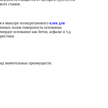
всех стыков.
я в миксере полиуретанового
клея для
ленных полов поверхность основания
ердое основание как бетон, асфальт и т.д.
еристики.
ряд значительных преимуществ: