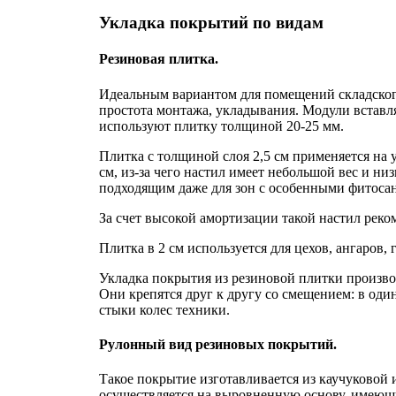
Укладка покрытий по видам
Резиновая плитка.
Идеальным вариантом для помещений складског
простота монтажа, укладывания. Модули вставл
используют плитку толщиной 20-25 мм.
Плитка с толщиной слоя 2,5 см применяется на 
см, из-за чего настил имеет небольшой вес и н
подходящим даже для зон с особенными фитос
За счет высокой амортизации такой настил реко
Плитка в 2 см используется для цехов, ангаров, 
Укладка покрытия из резиновой плитки производ
Они крепятся друг к другу со смещением: в оди
стыки колес техники.
Рулонный вид резиновых покрытий.
Такое покрытие изготавливается из каучуковой
осуществляется на выровненную основу, имеющу