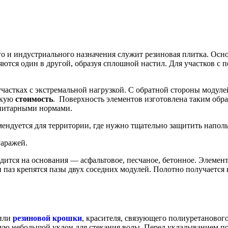
о и индустриального назначения служит резиновая плитка. Ос
яются один в другой, образуя сплошной настил. Для участков с
участках с экстремальной нагрузкой. С обратной стороны модуле
изкую
стоимость
. Поверхность элементов изготовлена таким обра
анитарными нормами.
мендуется для территории, где нужно тщательно защитить напол
гаражей.
ится на основания — асфальтовое, песчаное, бетонное. Элемент
н паз крепятся пазы двух соседних модулей. Полотно получается
 или
резиновой
крошки
, красителя, связующего полиуретанового
ю небольшой уклон для стекания воды. Перед укладыванием пов