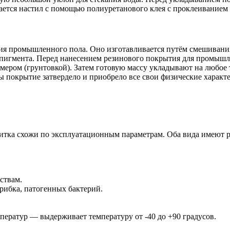
ется настил с помощью полиуретанового клея с проклеиванием 
я промышленного пола. Оно изготавливается путём смешивани
 пигмента. Перед нанесением резинового покрытия для промыш
ером (грунтовкой). Затем готовую массу укладывают на любое тв
бы покрытие затвердело и приобрело все свои физические характ
итка схожи по эксплуатационным параметрам. Оба вида имеют 
ствам.
рибка, патогенных бактерий.
ператур — выдерживает температуру от -40 до +90 градусов.