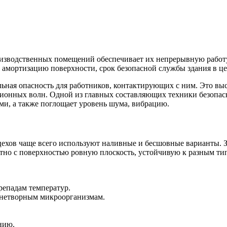
изводственных помещений обеспечивает их непрерывную работ
а амортизацию поверхности, срок безопасной службы здания в ц
ьная опасность для работников, контактирующих с ним. Это вы
ционных волн. Одной из главных составляющих техники безопас
ми, а также поглощает уровень шума, вибрацию.
цехов чаще всего используют наливные и бесшовные варианты. 
естно с поверхностью ровную плоскость, устойчивую к разным тип
репадам температур.
знетворным микроорганизмам.
нию.